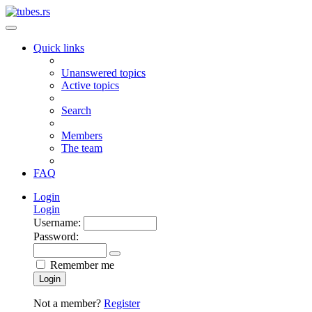
Quick links
Unanswered topics
Active topics
Search
Members
The team
FAQ
Login
Login
Username:
Password:
Remember me
Login
Not a member?
Register