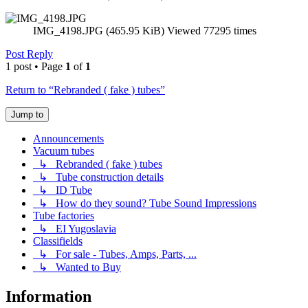
IMG_4198.JPG (465.95 KiB) Viewed 77295 times
Post Reply
1 post • Page
1
of
1
Return to “Rebranded ( fake ) tubes”
Jump to
Announcements
Vacuum tubes
↳ Rebranded ( fake ) tubes
↳ Tube construction details
↳ ID Tube
↳ How do they sound? Tube Sound Impressions
Tube factories
↳ EI Yugoslavia
Classifields
↳ For sale - Tubes, Amps, Parts, ...
↳ Wanted to Buy
Information