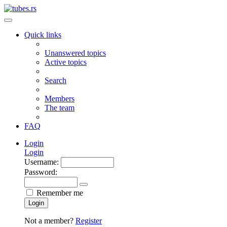
Quick links
Unanswered topics
Active topics
Search
Members
The team
FAQ
Login
Login
Username:
Password:
Remember me
Login
Not a member?
Register