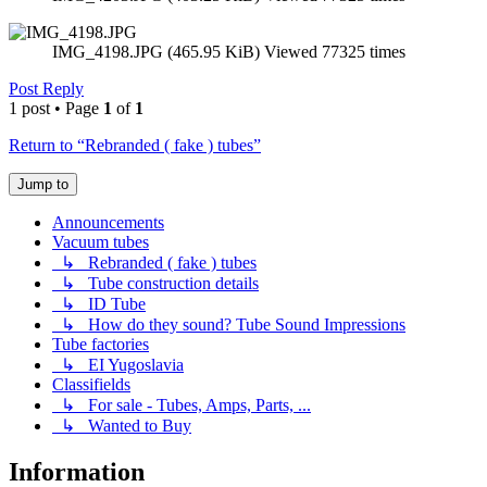
IMG_4198.JPG (465.95 KiB) Viewed 77325 times
Post Reply
1 post • Page
1
of
1
Return to “Rebranded ( fake ) tubes”
Jump to
Announcements
Vacuum tubes
↳ Rebranded ( fake ) tubes
↳ Tube construction details
↳ ID Tube
↳ How do they sound? Tube Sound Impressions
Tube factories
↳ EI Yugoslavia
Classifields
↳ For sale - Tubes, Amps, Parts, ...
↳ Wanted to Buy
Information