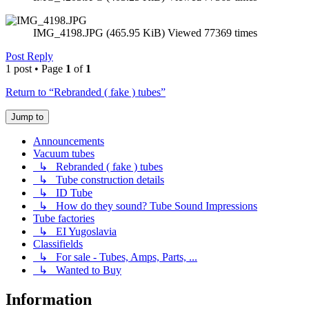
IMG_4198.JPG (465.95 KiB) Viewed 77369 times
Post Reply
1 post • Page
1
of
1
Return to “Rebranded ( fake ) tubes”
Jump to
Announcements
Vacuum tubes
↳ Rebranded ( fake ) tubes
↳ Tube construction details
↳ ID Tube
↳ How do they sound? Tube Sound Impressions
Tube factories
↳ EI Yugoslavia
Classifields
↳ For sale - Tubes, Amps, Parts, ...
↳ Wanted to Buy
Information