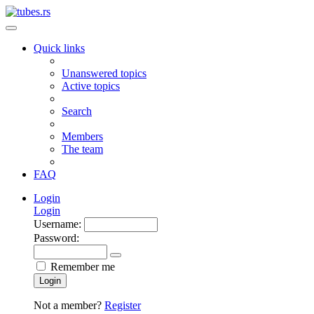
Quick links
Unanswered topics
Active topics
Search
Members
The team
FAQ
Login
Login
Username:
Password:
Remember me
Login
Not a member?
Register