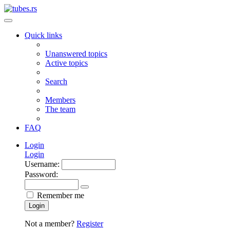
Quick links
Unanswered topics
Active topics
Search
Members
The team
FAQ
Login
Login
Username:
Password:
Remember me
Login
Not a member?
Register