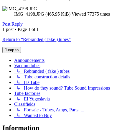
IMG_4198.JPG (465.95 KiB) Viewed 77375 times
Post Reply
1 post • Page
1
of
1
Return to “Rebranded ( fake ) tubes”
Jump to
Announcements
Vacuum tubes
↳ Rebranded ( fake ) tubes
↳ Tube construction details
↳ ID Tube
↳ How do they sound? Tube Sound Impressions
Tube factories
↳ EI Yugoslavia
Classifields
↳ For sale - Tubes, Amps, Parts, ...
↳ Wanted to Buy
Information