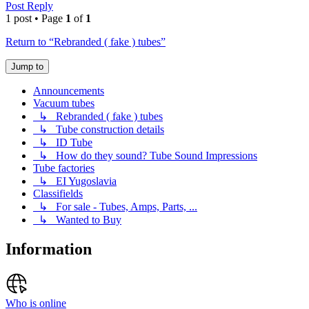
Post Reply
1 post • Page
1
of
1
Return to “Rebranded ( fake ) tubes”
Jump to
Announcements
Vacuum tubes
↳ Rebranded ( fake ) tubes
↳ Tube construction details
↳ ID Tube
↳ How do they sound? Tube Sound Impressions
Tube factories
↳ EI Yugoslavia
Classifields
↳ For sale - Tubes, Amps, Parts, ...
↳ Wanted to Buy
Information
Who is online