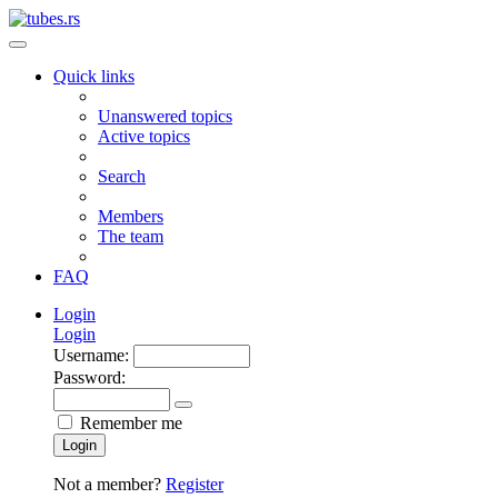
Quick links
Unanswered topics
Active topics
Search
Members
The team
FAQ
Login
Login
Username:
Password:
Remember me
Login
Not a member?
Register